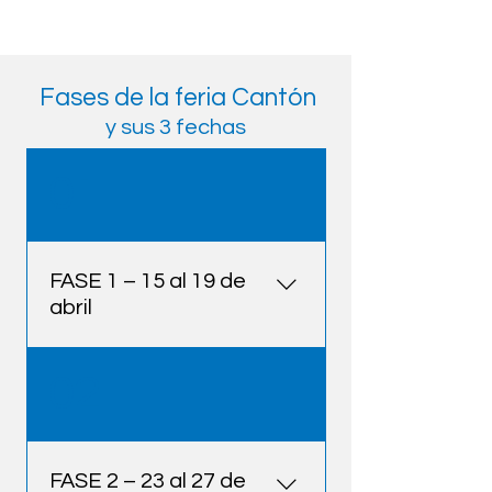
Fases de la feria Cantón
y sus 3 fechas
01
FASE 1 – 15 al 19 de
abril
Electrodomésticos del 
02
hogar
Productos electrónicos 
de consumo e información
Automatización industrial 
FASE 2 – 23 al 27 de