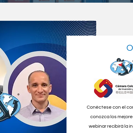
O
Conéctese con el co
conozca los mejore
webinar recibirá la 