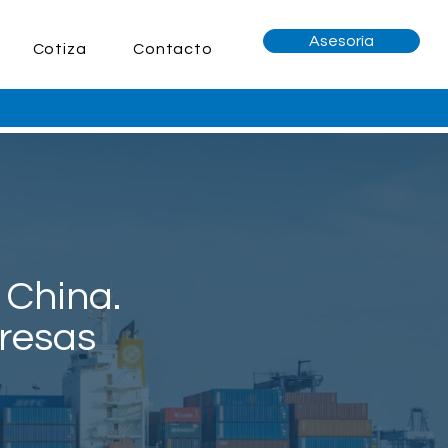
Asesoría
Cotiza
Contacto
 China.
resas