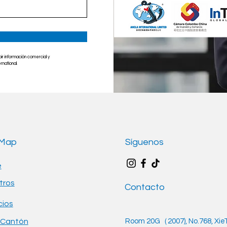
bir información comercial y
national.
 Map
Síguenos
e
tros
Contacto
cios
 Cantón
Room 20G（2007), No.768, Xie