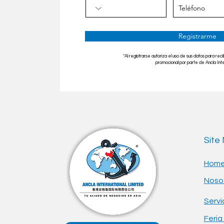
Registrarme
*Al registrarse autoriza el uso de sus datos para reci
promocional por parte de Ancla Inter
Site
Hom
Noso
Servi
Feria