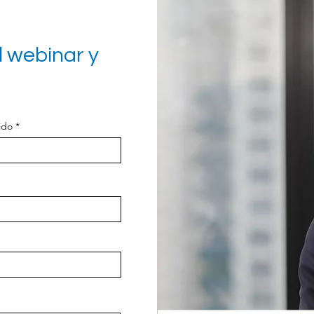
l webinar y
ido